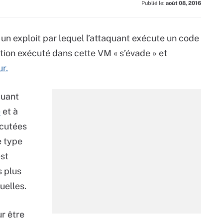
Publié le:
août 08, 2016
 un exploit par lequel l’attaquant exécute un code
tion exécuté dans cette VM « s’évade » et
r.
quant
e
et à
écutées
e type
est
 plus
uelles.
r être