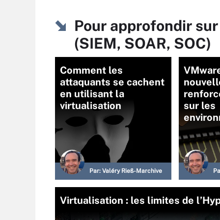
Pour approfondir sur
(SIEM, SOAR, SOC)
Comment les
VMware
attaquants se cachent
nouvell
en utilisant la
renforc
virtualisation
sur les
enviro
Par:
Valéry Rieß-Marchive
Pa
Virtualisation : les limites de l’H