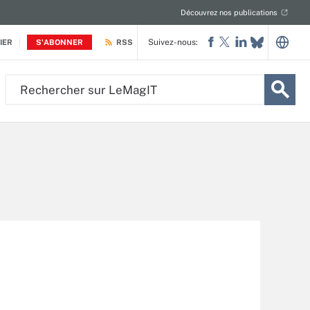
Découvrez nos publications
Suivez-nous:
IER
S'ABONNER
RSS
Rechercher
sur
LeMagIT