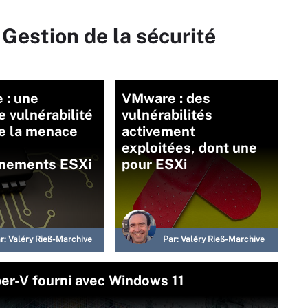
 Gestion de la sécurité
 : une
VMware : des
e vulnérabilité
vulnérabilités
e la menace
activement
exploitées, dont une
nnements ESXi
pour ESXi
r:
Valéry Rieß-Marchive
Par:
Valéry Rieß-Marchive
yper-V fourni avec Windows 11