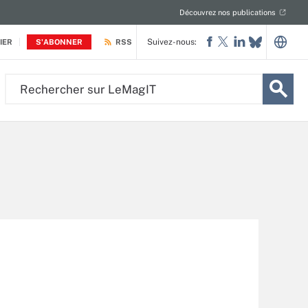
Découvrez nos publications
Suivez-nous:
IER
S'ABONNER
RSS
Rechercher
sur
LeMagIT