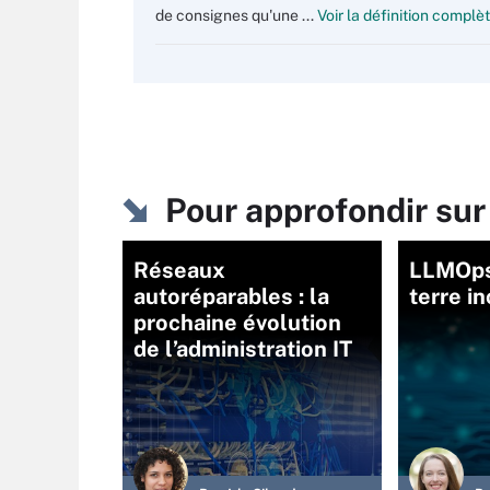
de consignes qu'une ...
Voir la définition complè
Pour approfondir sur
Réseaux
LLMOps 
autoréparables : la
terre i
prochaine évolution
de l’administration IT