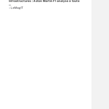
Infrastructures : Aston Martin F1 analyse à toute
...
– LeMagIT