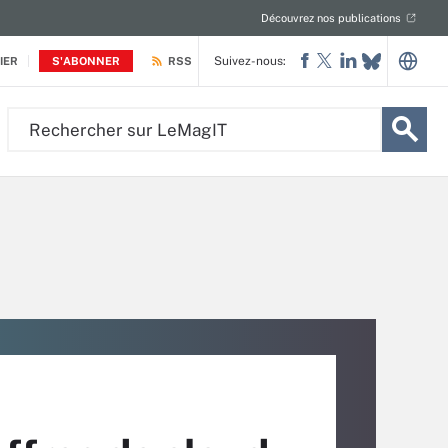
Découvrez nos publications
Suivez-nous:
IER
S'ABONNER
RSS
Rechercher
sur
LeMagIT