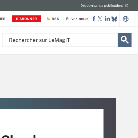
Découvrez nos publications
Suivez-nous:
IER
S'ABONNER
RSS
Rechercher
sur
LeMagIT