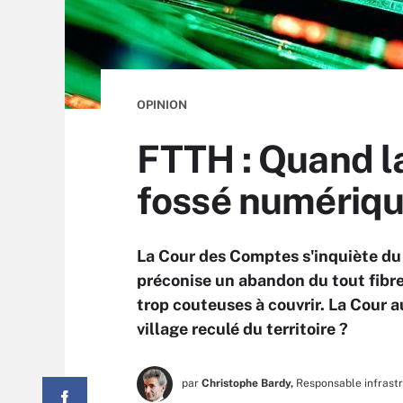
OPINION
FTTH : Quand la
fossé numérique
La Cour des Comptes s'inquiète du
préconise un abandon du tout fibre
trop couteuses à couvrir. La Cour 
village reculé du territoire ?
par
Christophe Bardy,
Responsable infrast