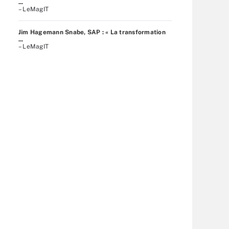
...
– LeMagIT
Jim Hagemann Snabe, SAP : « La transformation
...
– LeMagIT