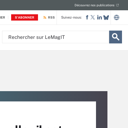
Découvrez nos publications
Suivez-nous:
IER
S'ABONNER
RSS
Rechercher
sur
LeMagIT