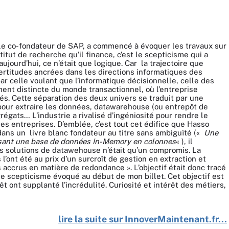
le co-fondateur de SAP, a commencé à évoquer les travaux sur
tut de recherche qu’il finance, c’est le scepticisme qui a
aujourd’hui, ce n’était que logique. Car
la trajectoire que
ertitudes ancrées dans les directions informatiques des
 celle voulant que l’informatique décisionnelle, celle des
ment distincte du monde transactionnel, où l’entreprise
tés. Cette séparation des deux univers se traduit par une
pour extraire les données, datawarehouse (ou entrepôt de
égats… L’industrie a rivalisé d’ingéniosité pour rendre le
es entreprises. D’emblée, c’est tout cet édifice que Hasso
 dans un
livre blanc fondateur
au titre sans ambiguïté («
Une
sant une base de données In-Memory en colonnes
« ), il
 des solutions de datawehouse n’était qu’un compromis. La
l’ont été au prix d’un surcroît de gestion en extraction et
accrus en matière de redondance ». L’objectif était donc tracé
 le scepticisme évoqué au début de mon billet. Cet objectif est
êt ont supplanté l’incrédulité. Curiosité et intérêt des métiers,
lire la suite sur InnoverMaintenant.fr...