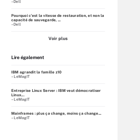
–Dell
Pourquoi c’est la vitesse de restauration, et non la
capacité de sauvegarde, ...
–Dell
Voir plus
Lire également
IBM agrandit la famille z10
– LeMagIT
Entreprise Linux Server : IBM veut démocratiser
Linux...
– LeMagIT
Mainframes : plus ça change, moins ça change...
– LeMagIT