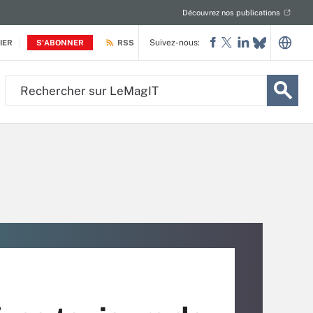
Découvrez nos publications
Suivez-nous:
IER
S'ABONNER
RSS
Rechercher
sur
LeMagIT