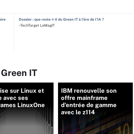
aire
Dossier : que reste-t-il du Green IT à l'ère de l'IA ?
–TechTarget LeMagIT
 Green IT
se sur Linux et
IBM renouvelle son
re avec ses
offre mainframe
rames LinuxOne
d'entrée de gamme
avec le z114