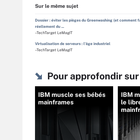
Sur le même sujet
Dossier : éviter les pièges du Greenwashing (et comment f
réellement du ...
–TechTarget LeMagIT
Virtualisation de serveurs : l'âge industriel
–TechTarget LeMagIT
Pour approfondir sur
IBM muscle ses bébés
IBM mi
mainframes
le lib
mainf