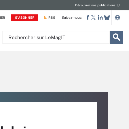
Découvrez nos publications
Suivez-nous:
IER
S'ABONNER
RSS
Rechercher
sur
LeMagIT