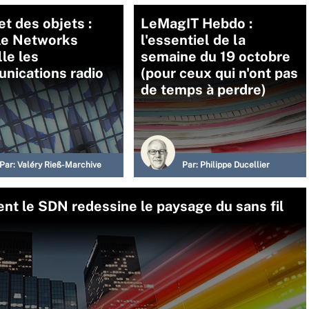
et des objets :
LeMagIT Hebdo :
lle Networks
l'essentiel de la
lle les
semaine du 19 octobre
nications radio
(pour ceux qui n'ont pas
de temps à perdre)
Par:
Valéry Rieß-Marchive
Par:
Philippe Ducellier
nt le SDN redessine le paysage du sans fil