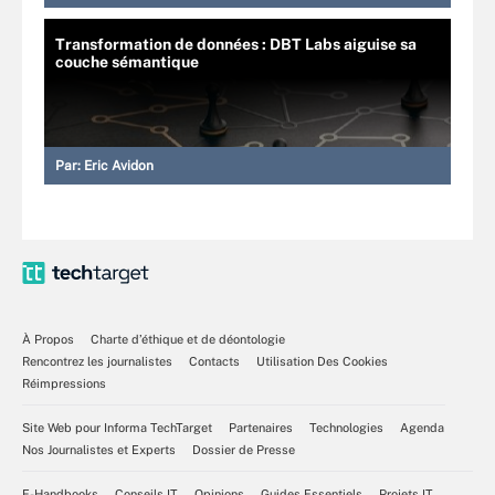
Transformation de données : DBT Labs aiguise sa
couche sémantique
Par:
Eric Avidon
À Propos
Charte d’éthique et de déontologie
Rencontrez les journalistes
Contacts
Utilisation Des Cookies
Réimpressions
Site Web pour Informa TechTarget
Partenaires
Technologies
Agenda
Nos Journalistes et Experts
Dossier de Presse
E-Handbooks
Conseils IT
Opinions
Guides Essentiels
Projets IT