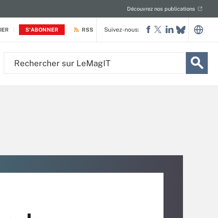
Découvrez nos publications
Suivez-nous:
IER
S'ABONNER
RSS
Rechercher
sur
LeMagIT