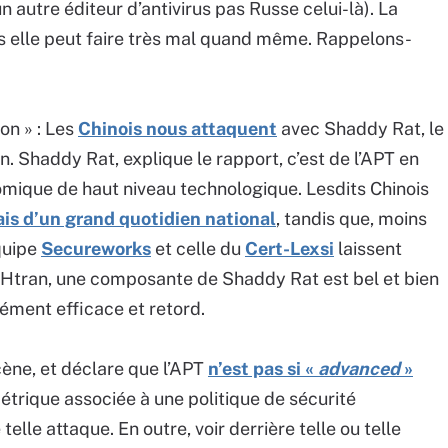
n autre éditeur d’antivirus pas Russe celui-là). La
ais elle peut faire très mal quand même. Rappelons-
on » : Les
Chinois nous attaquent
avec Shaddy Rat, le
n. Shaddy Rat, explique le rapport, c’est de l’APT en
onomique de haut niveau technologique. Lesdits Chinois
iais d’un grand quotidien national
, tandis que, moins
équipe
Secureworks
et celle du
Cert-Lexsi
laissent
, Htran, une composante de Shaddy Rat est bel et bien
rément efficace et retord.
cène, et déclare que l’APT
n’est pas si «
advanced
»
étrique associée à une politique de sécurité
 telle attaque. En outre, voir derrière telle ou telle