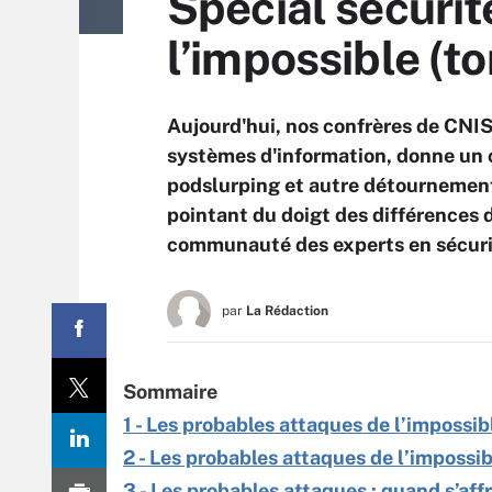
Spécial sécurit
l’impossible (t
Aujourd'hui, nos confrères de CNIS
systèmes d'information, donne un c
podslurping et autre détournement
pointant du doigt des différences 
communauté des experts en sécuri
par
La Rédaction
Sommaire
1 - Les probables attaques de l’impossib
2 - Les probables attaques de l’impossib
3 - Les probables attaques : quand s’aff