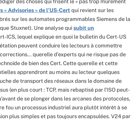
rédiger des choses qui frisent le « pas trop mûrement
rs « Advisories » de l’US-Cert
qui revient sur les
ombrés sur les automates programmables Siemens de la
ttaque Stuxnet). Une analyse qui
subit un
rt-ICS, lequel explique en quoi le bulletin du Cert-US
prétation peuvent conduire les lecteurs à commettre
 corrections… querelle d’experts qui ne risque pas de
echnoïde de bien des Cert. Cette querelle et cette
tielles apprendront au moins au lecteur quelques
couche de transport des réseaux dans le domaine de
sus (en plus court : TCP, mais rebaptisé par l’ISO peut-
u’avant de se plonger dans les arcanes des protocoles,
re fou un processus industriel aura plutôt intérêt à se
on plus simples et pas toujours encapsulées. V24 par