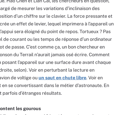
que. Hao Chen et Lian Cai, les chercheurs en question,
rgé de mesurer les variations d’inclinaison des
ion d’un chiffre sur le clavier. La force pressante et
 crée un effet de levier, lequel imprimera à l’appareil un
appui sera éloigné du point de repos. Tortueux ? Pas
el de courant ou les temps de réponse d’un ordinateur
mot de passe. C’est comme ça, un bon chercheur en
Ponson du Terrail n’aurait jamais osé écrire. Comment
n posant l’appareil sur une surface dure avant chaque
droite, selon). Voir en perturbant la lecture en
avion de voltige ou
un saut en chute libre
. Voir en
 en se convertissant dans le métier d’astronaute. En
parfois d’étranges résultats.
rontent les gourous