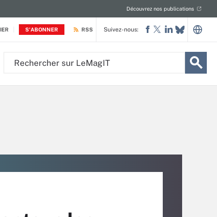
Découvrez nos publications
Suivez-nous:
IER
S'ABONNER
RSS
Rechercher
sur
LeMagIT