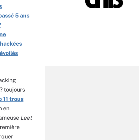
s
 passé 5 ans
?
ine
é hackées
évoilés
acking
 toujours
 11 trous
n en
 fameuse
Leet
première
rquer