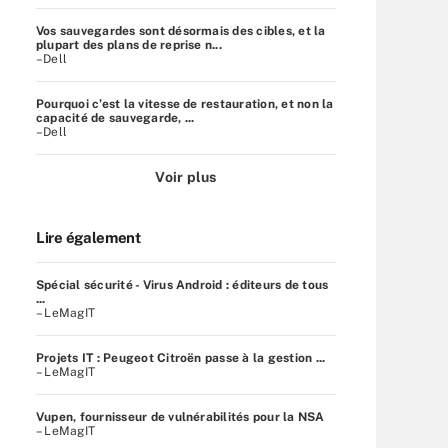
Vos sauvegardes sont désormais des cibles, et la
plupart des plans de reprise n...
–Dell
Pourquoi c’est la vitesse de restauration, et non la
capacité de sauvegarde, ...
–Dell
Voir plus
Lire également
Spécial sécurité - Virus Android : éditeurs de tous
...
– LeMagIT
Projets IT : Peugeot Citroën passe à la gestion ...
– LeMagIT
Vupen, fournisseur de vulnérabilités pour la NSA
– LeMagIT