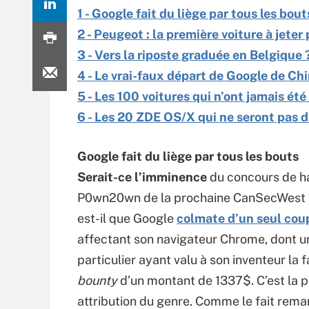
1 - Google fait du liège par tous les bout
2 - Peugeot : la première voiture à jeter
3 - Vers la riposte graduée en Belgique 
4 - Le vrai-faux départ de Google de Ch
5 - Les 100 voitures qui n’ont jamais ét
6 - Les 20 ZDE OS/X qui ne seront pas d
Google fait du liège par tous les bouts
Serait-ce l’imminence
du concours de h
P0wn20wn de la prochaine CanSecWest ?
est-il que Google
colmate d’un seul coup
affectant son navigateur Chrome, dont u
particulier ayant valu à son inventeur la
bounty
d’un montant de 1337$. C’est la 
attribution du genre. Comme le fait rema