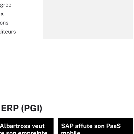
égrée
ux
ions
diteurs
 ERP (PGI)
Albartross veut
SAP affute son PaaS
re son empreinte
mobile