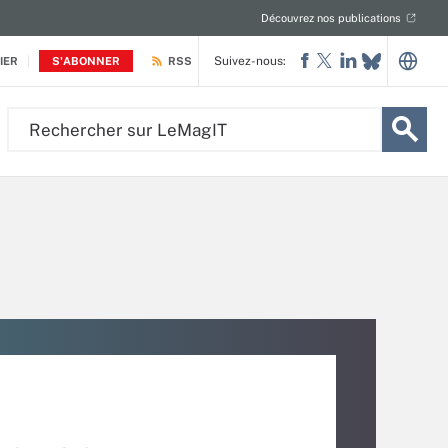
Découvrez nos publications
Suivez-nous:
IER
S'ABONNER
RSS
Rechercher
sur
LeMagIT