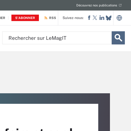
Découvrez nos publications
Suivez-nous:
IER
S'ABONNER
RSS
Rechercher
sur
LeMagIT