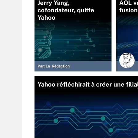
Jerry Yang,
AOL ve
cofondateur, quitte
fusion
Yahoo
Par:
La Rédaction
Yahoo réfléchirait à créer une fil