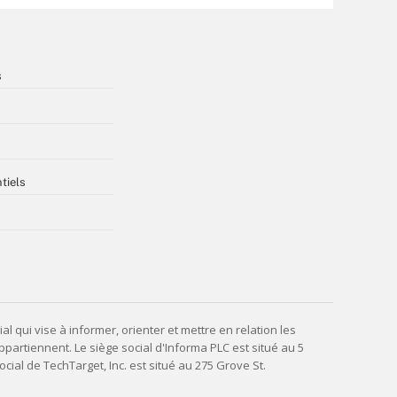
s
tiels