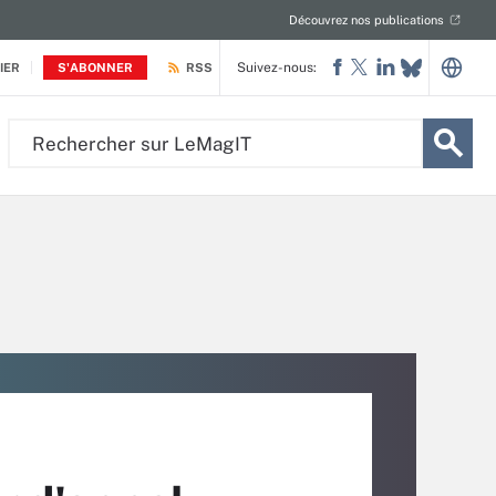
Découvrez nos publications
Suivez-nous:
IER
S'ABONNER
RSS
Rechercher
sur
LeMagIT