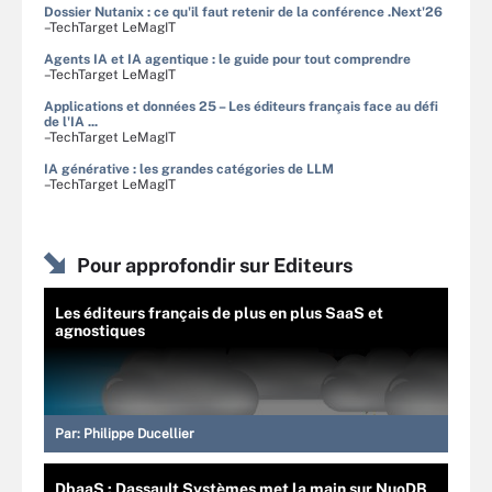
Dossier Nutanix : ce qu'il faut retenir de la conférence .Next'26
–TechTarget LeMagIT
Agents IA et IA agentique : le guide pour tout comprendre
–TechTarget LeMagIT
Applications et données 25 – Les éditeurs français face au défi
de l'IA ...
–TechTarget LeMagIT
IA générative : les grandes catégories de LLM
–TechTarget LeMagIT
Pour approfondir sur Editeurs
Les éditeurs français de plus en plus SaaS et
agnostiques
Par:
Philippe Ducellier
DbaaS : Dassault Systèmes met la main sur NuoDB