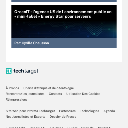
GreenIT : l'agence US de l'environnement publie un
« mini-label » Energy Star pour serveurs
Par:
Cyrille Chausson
À Propos
Charte d’éthique et de déontologie
Rencontrez les journalistes
Contacts
Utilisation Des Cookies
Réimpressions
Site Web pour Informa TechTarget
Partenaires
Technologies
Agenda
Nos Journalistes et Experts
Dossier de Presse
E-Handbooks
Conseils IT
Opinions
Guides Essentiels
Projets IT