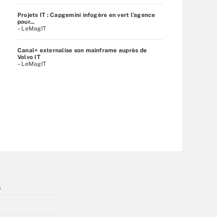
Projets IT : Capgemini infogère en vert l’agence
pour...
– LeMagIT
Canal+ externalise son mainframe auprès de
Volvo IT
– LeMagIT
s