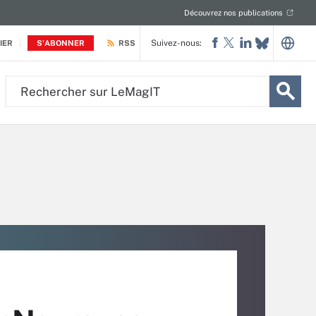
Découvrez nos publications
Suivez-nous:
IER
S'ABONNER
RSS
Rechercher
sur
LeMagIT