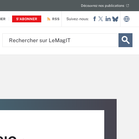
Découvrez nos publications
Suivez-nous:
IER
S'ABONNER
RSS
Rechercher
sur
LeMagIT