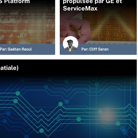
S Platform
propulsée par GE et
ServiceMax
Par:
Gaétan Raoul
Par:
Cliff Saran
atiale)