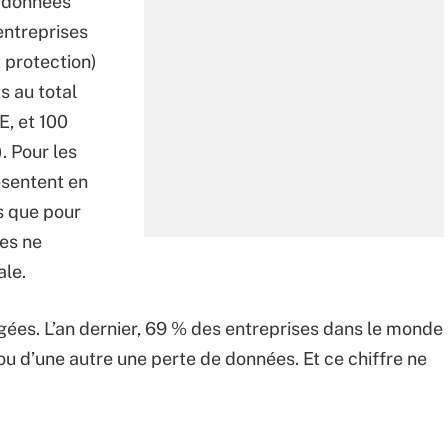
s données
entreprises
t protection)
s au total
, et 100
. Pour les
ésentent en
s que pour
les ne
ale.
ées. L’an dernier, 69 % des entreprises dans le monde
 ou d’une autre une perte de données. Et ce chiffre ne