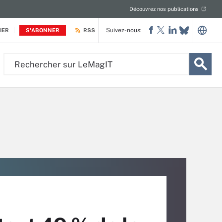
Découvrez nos publications
Suivez-nous:
IER
S'ABONNER
RSS
Rechercher
sur
LeMagIT