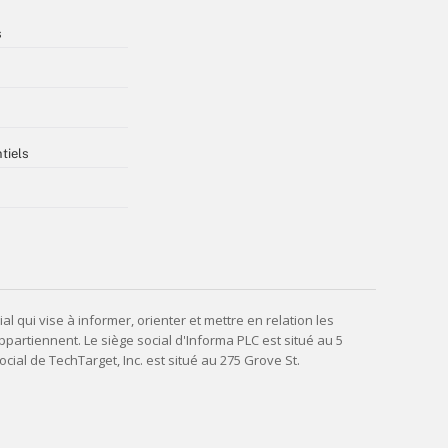
s
tiels