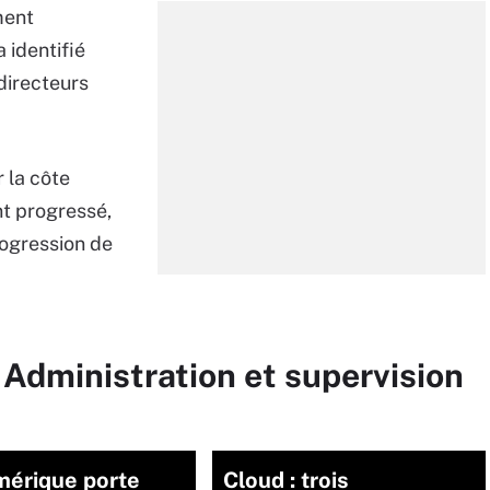
ment
 identifié
directeurs
 la côte
nt progressé,
progression de
 Administration et supervision
mérique porte
Cloud : trois