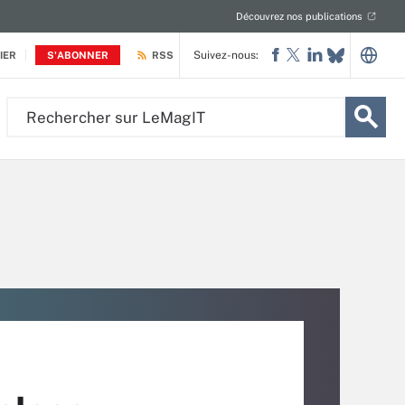
Découvrez nos publications
Suivez-nous:
IER
S'ABONNER
RSS
Rechercher
sur
LeMagIT