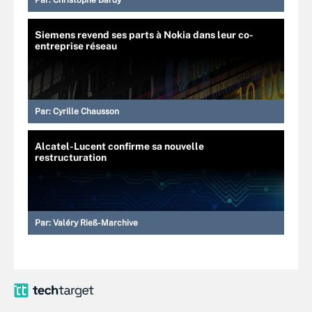
Par:
Christophe Bardy
Siemens revend ses parts à Nokia dans leur co-
entreprise réseau
Par:
Cyrille Chausson
Alcatel-Lucent confirme sa nouvelle
restructuration
Par:
Valéry Rieß-Marchive