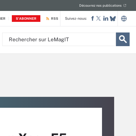
Découvrez nos publications
Suivez-nous:
IER
S'ABONNER
RSS
Rechercher
sur
LeMagIT