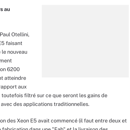
s au
aul Otellini,
E5 faisant
e le nouveau
lement
ron 6200
t atteindre
rapport aux
toutefois filtré sur ce que seront les gains de
vec des applications traditionnelles.
tion des Xeon E5 avait commencé (il faut entre deux et
 fabrication dans une "Fab" et la livraison des