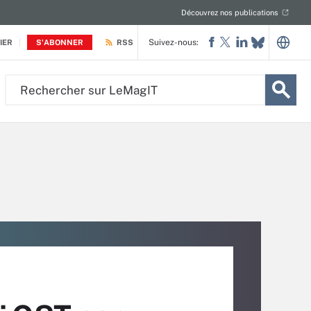
Découvrez nos publications
Suivez-nous:
IER
S'ABONNER
RSS
Rechercher
sur
LeMagIT