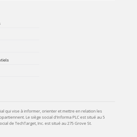
s
tiels