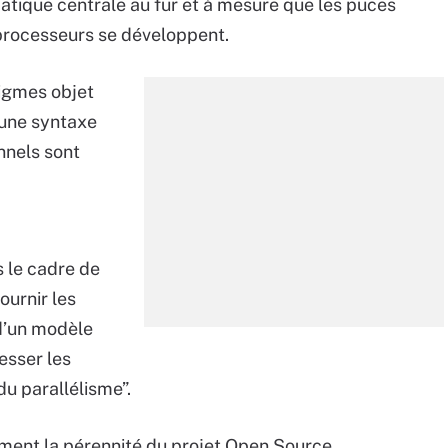
atique centrale au fur et à mesure que les puces
-processeurs se développent.
digmes objet
r une syntaxe
nnels sont
ns le cadre de
ournir les
d’un modèle
esser les
u parallélisme”.
ent la pérennité du projet Open Source.