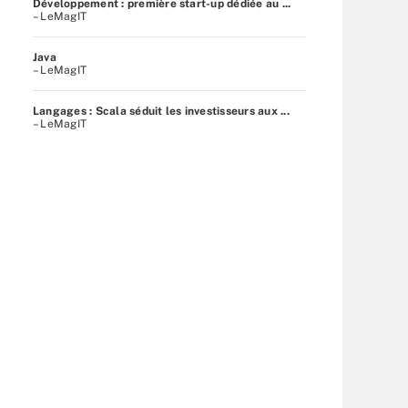
Développement : première start-up dédiée au ...
– LeMagIT
Java
– LeMagIT
Langages : Scala séduit les investisseurs aux ...
– LeMagIT