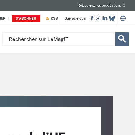
Découvrez nos publications
Suivez-nous:
IER
S'ABONNER
RSS
Rechercher
sur
LeMagIT