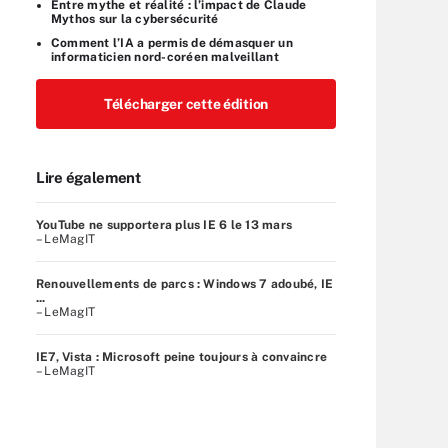
Entre mythe et réalité : l’impact de Claude
Mythos sur la cybersécurité
Comment l’IA a permis de démasquer un
informaticien nord-coréen malveillant
Télécharger cette édition
Lire également
YouTube ne supportera plus IE 6 le 13 mars
– LeMagIT
Renouvellements de parcs : Windows 7 adoubé, IE
...
– LeMagIT
IE7, Vista : Microsoft peine toujours à convaincre
– LeMagIT