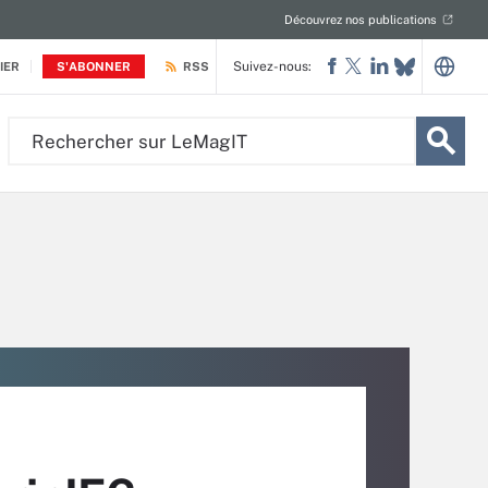
Découvrez nos publications
Suivez-nous:
IER
S'ABONNER
RSS
Rechercher
sur
LeMagIT