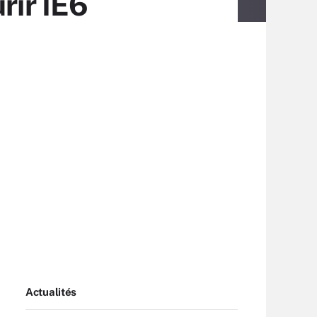
rir IE6
Actualités