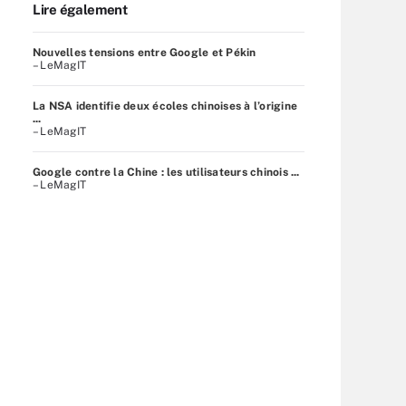
Lire également
Nouvelles tensions entre Google et Pékin
– LeMagIT
La NSA identifie deux écoles chinoises à l’origine
...
– LeMagIT
Google contre la Chine : les utilisateurs chinois ...
– LeMagIT