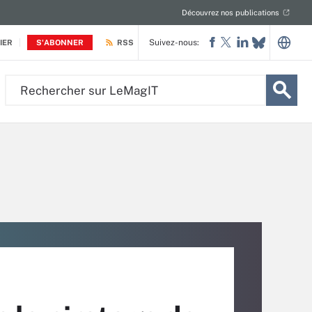
Découvrez nos publications
Suivez-nous:
IER
S'ABONNER
RSS
Rechercher
sur
LeMagIT