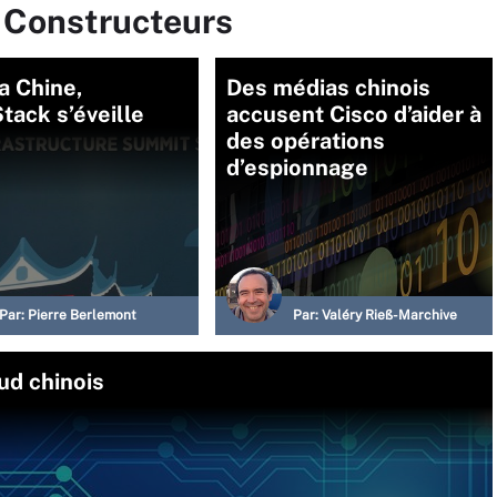
r Constructeurs
a Chine,
Des médias chinois
ack s’éveille
accusent Cisco d’aider à
des opérations
d’espionnage
Par:
Pierre Berlemont
Par:
Valéry Rieß-Marchive
ud chinois