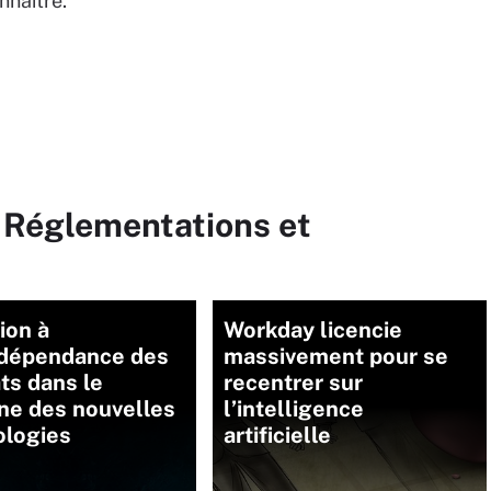
nnaître.
r Réglementations et
ion à
Workday licencie
erdépendance des
massivement pour se
ts dans le
recentrer sur
ne des nouvelles
l’intelligence
ologies
artificielle