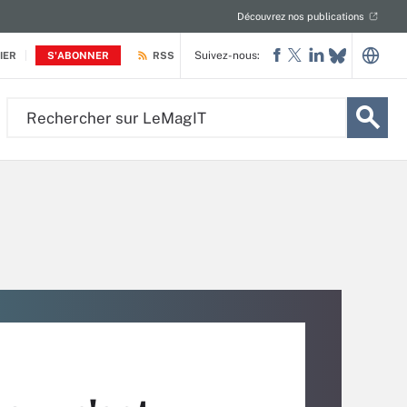
Découvrez nos publications
Suivez-nous:
IER
S'ABONNER
RSS
Rechercher
sur
LeMagIT