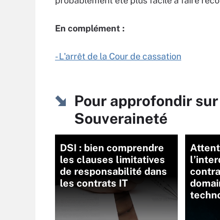
probablement été plus facile à faire reco
En complément :
- L'arrêt de la Cour de cassation
Pour approfondir su
Souveraineté
DSI : bien comprendre
Attent
les clauses limitatives
l’int
de responsabilité dans
contra
les contrats IT
domai
techn