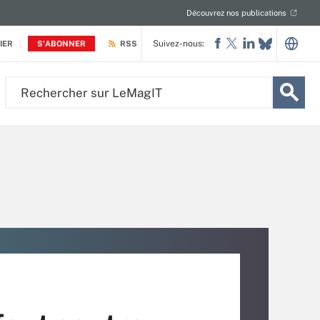
Découvrez nos publications
Suivez-nous:
IER
S'ABONNER
RSS
Rechercher
sur
LeMagIT