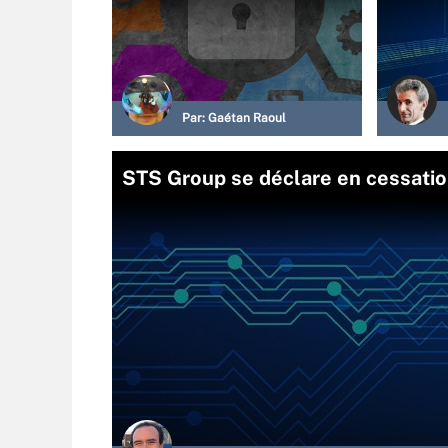
Par:
Gaétan Raoul
STS Group se déclare en cessati