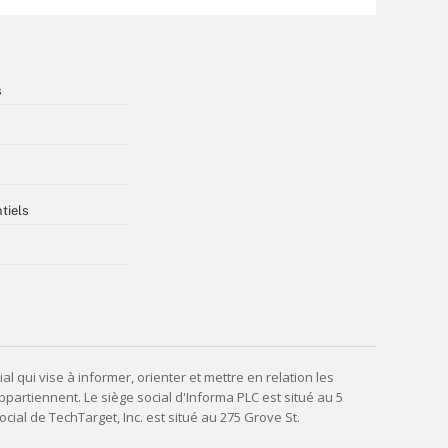
s
tiels