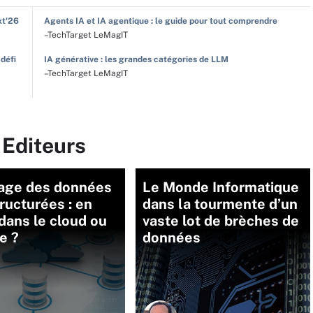
xt'26
Agents IA et IA agentique : le guide pour tout comprendre
–TechTarget LeMagIT
 défi
IA générative : les grandes catégories de LLM
–TechTarget LeMagIT
 Editeurs
age des données
Le Monde Informatique
ructurées : en
dans la tourmente d’un
 dans le cloud ou
vaste lot de brèches de
e ?
données