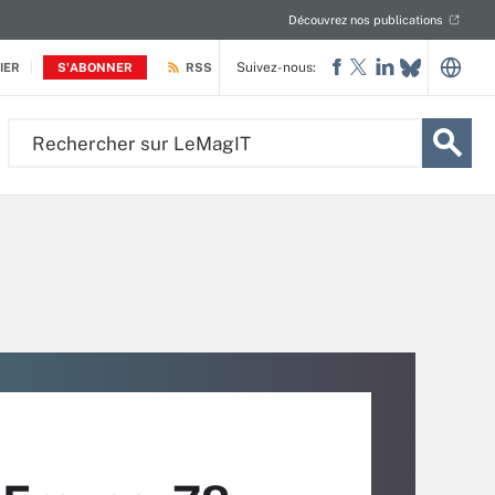
Découvrez nos publications
Suivez-nous:
IER
S'ABONNER
RSS
Rechercher
sur
LeMagIT