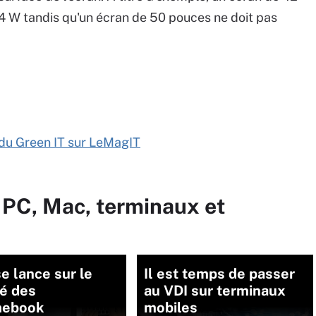
 W tandis qu'un écran de 50 pouces ne doit pas
e du Green IT sur LeMagIT
 PC, Mac, terminaux et
 lance sur le
Il est temps de passer
é des
au VDI sur terminaux
mebook
mobiles