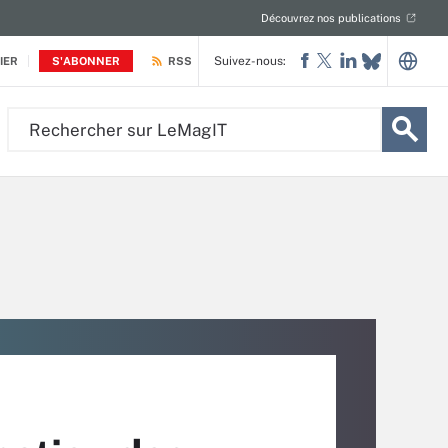
Découvrez nos publications
Suivez-nous:
IER
S'ABONNER
RSS
Rechercher
sur
LeMagIT