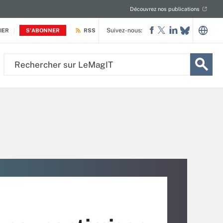
Découvrez nos publications
Suivez-nous:
IER
S'ABONNER
RSS
Rechercher
sur
LeMagIT