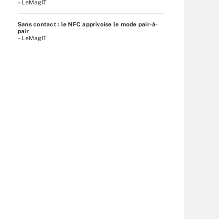
– LeMagIT
Sans contact : le NFC apprivoise le mode pair-à-
pair
– LeMagIT