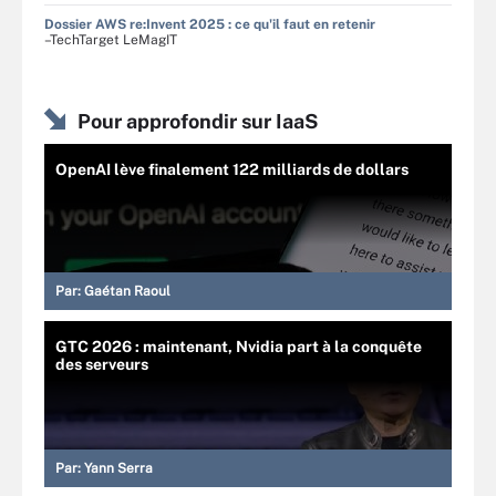
Dossier AWS re:Invent 2025 : ce qu'il faut en retenir
–TechTarget LeMagIT
Pour approfondir sur IaaS
OpenAI lève finalement 122 milliards de dollars
Par:
Gaétan Raoul
GTC 2026 : maintenant, Nvidia part à la conquête
des serveurs
Par:
Yann Serra