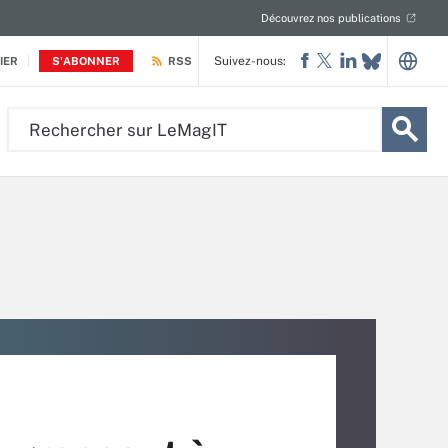
Découvrez nos publications
Suivez-nous:
IER
S'ABONNER
RSS
Rechercher
sur
LeMagIT