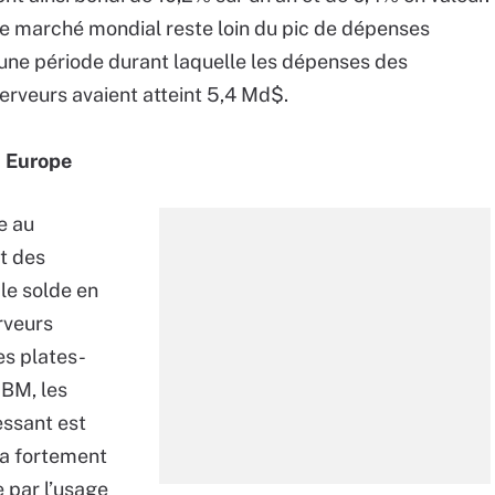
le marché mondial reste loin du pic de dépenses
une période durant laquelle les dépenses des
erveurs avaient atteint 5,4 Md$.
n Europe
e au
t des
 le solde en
rveurs
es plates-
IBM, les
essant est
 a fortement
e par l’usage