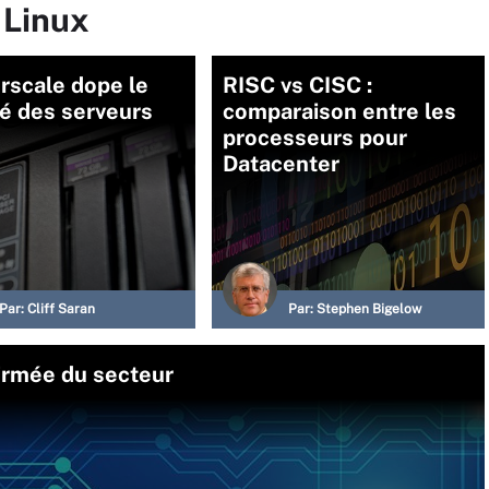
 Linux
rscale dope le
RISC vs CISC :
é des serveurs
comparaison entre les
processeurs pour
Datacenter
Par:
Cliff Saran
Par:
Stephen Bigelow
irmée du secteur