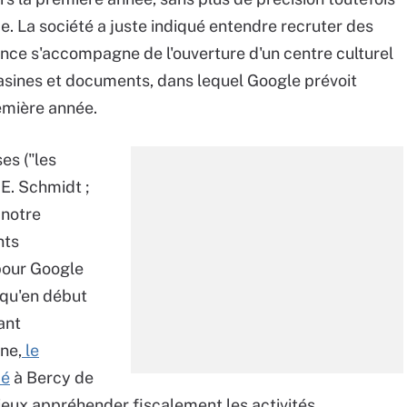
e. La société a juste indiqué entendre recruter des
nce s'accompagne de l'ouverture d'un centre culturel
asines et documents, dans lequel Google prévoit
remière année.
es ("les
E. Schmidt ;
 notre
nts
pour Google
 qu'en début
ant
gne,
le
dé
à Bercy de
mieux appréhender fiscalement les activités