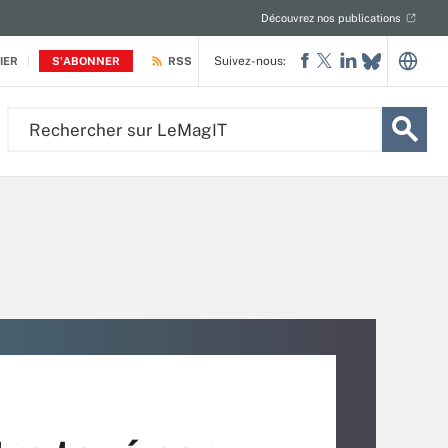
Découvrez nos publications
Suivez-nous:
IER
S'ABONNER
RSS
Rechercher
sur
LeMagIT