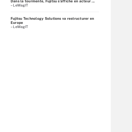
Dans la tourmente, Fujitsu s’affiche en acteur ...
– LeMagIT
Fujitsu Technology Solutions va restructurer en
Europe
– LeMagIT