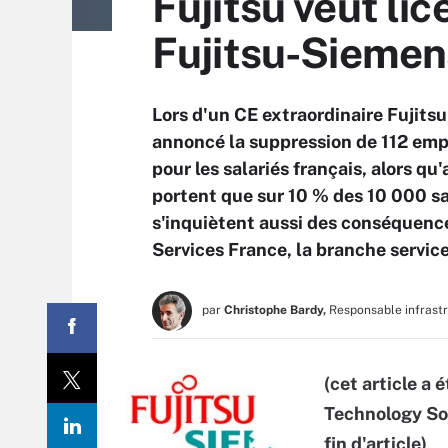
Fujitsu veut lic
Fujitsu-Siemen
Lors d'un CE extraordinaire Fujits
annoncé la suppression de 112 empl
pour les salariés français, alors q
portent que sur 10 % des 10 000 sa
s'inquiètent aussi des conséquences
Services France, la branche servic
par
Christophe Bardy,
Responsable infrast
(cet article a
Technology Sol
fin d'article)