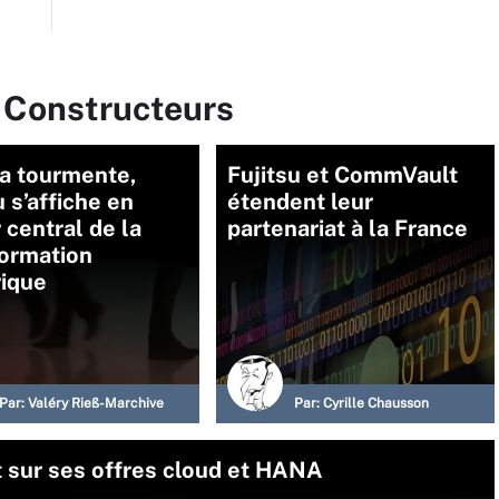
r Constructeurs
la tourmente,
Fujitsu et CommVault
u s’affiche en
étendent leur
 central de la
partenariat à la France
formation
ique
Par:
Valéry Rieß-Marchive
Par:
Cyrille Chausson
int sur ses offres cloud et HANA