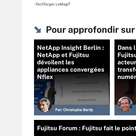
–TechTarget LeMagIT
Pour approfondir su
NetApp Insight Berlin :
Dans 
NetApp et Fujitsu
Fujits
dévoilent les
acteur
appliances convergées
trans
Nflex
numér
Par:
Christophe Bardy
Fujitsu Forum : Fujitsu fait le po