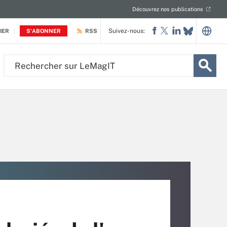
Découvrez nos publications
Suivez-nous:
IER
S'ABONNER
RSS
Rechercher
sur
LeMagIT