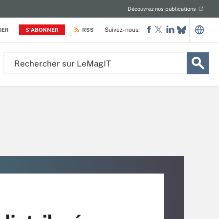
Découvrez nos publications
Suivez-nous:
IER
S'ABONNER
RSS
Rechercher
sur
LeMagIT