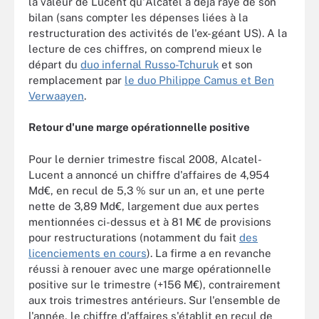
la valeur de Lucent qu'Alcatel a déjà rayé de son
bilan (sans compter les dépenses liées à la
restructuration des activités de l'ex-géant US). A la
lecture de ces chiffres, on comprend mieux le
départ du
duo infernal Russo-Tchuruk
et son
remplacement par
le duo Philippe Camus et Ben
Verwaayen
.
Retour d'une marge opérationnelle positive
Pour le dernier trimestre fiscal 2008, Alcatel-
Lucent a annoncé un chiffre d'affaires de 4,954
Md€, en recul de 5,3 % sur un an, et une perte
nette de 3,89 Md€, largement due aux pertes
mentionnées ci-dessus et à 81 M€ de provisions
pour restructurations (notamment du fait
des
licenciements en cours
). La firme a en revanche
réussi à renouer avec une marge opérationnelle
positive sur le trimestre (+156 M€), contrairement
aux trois trimestres antérieurs. Sur l'ensemble de
l'année, le chiffre d'affaires s'établit en recul de