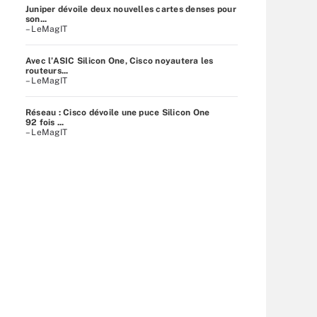
Juniper dévoile deux nouvelles cartes denses pour
son...
– LeMagIT
Avec l’ASIC Silicon One, Cisco noyautera les
routeurs...
– LeMagIT
Réseau : Cisco dévoile une puce Silicon One
92 fois ...
– LeMagIT