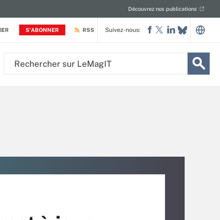
Découvrez nos publications
Suivez-nous:
IER
S'ABONNER
RSS
Rechercher
sur
LeMagIT