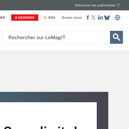
Découvrez nos publications
Suivez-nous:
IER
S'ABONNER
RSS
Rechercher
sur
LeMagIT