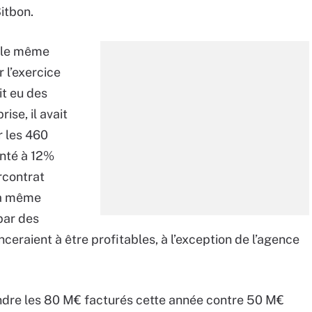
itbon.
r le même
 l’exercice
it eu des
ise, il avait
r les 460
onté à 12%
rcontrat
la même
par des
eraient à être profitables, à l’exception de l’agence
indre les 80 M€ facturés cette année contre 50 M€