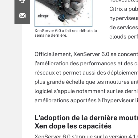
Citrix a pu
hyperviseur
de services
XenServer 6.0 a fait ses débuts la
semaine dernière.
clouds per
Officiellement, XenServer 6.0 se concent
l'amélioration des performances et des 
réseaux et permet aussi des déploiement
plus grande échelle que les moutures ant
logiciel s'appuie notamment sur les dern
améliorations apportées à l'hyperviseur l
L'adoption de la dernière mout
Xen dope les capacités
XenServer 6.0 s'appuie sur la version 4.1 