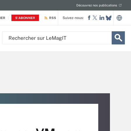
Découvrez nos publications
Suivez-nous:
IER
S'ABONNER
RSS
Rechercher
sur
LeMagIT