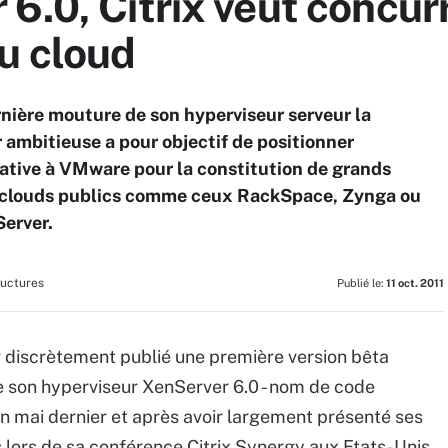
 6.0, Citrix veut conc
u cloud
ernière mouture de son hyperviseur serveur la
 ambitieuse a pour objectif de positionner
ative à VMware pour la constitution de grands
s clouds publics comme ceux RackSpace, Zynga ou
Server.
ructures
Publié le:
11 oct. 2011
r discrètement publié une première version bêta
e son hyperviseur XenServer 6.0 - nom de code
en mai dernier et après avoir largement présenté ses
lors de sa conférence Citrix Synergy aux Etats-Unis,