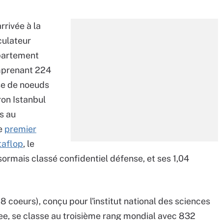
rrivée à la
culateur
épartement
omprenant 224
se de noeuds
on Istanbul
s au
le
premier
taflop
, le
mais classé confidentiel défense, et ses 1,04
 coeurs), conçu pour l'institut national des sciences
ee, se classe au troisième rang mondial avec 832