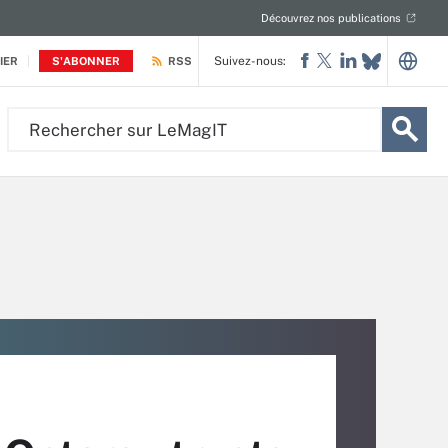
Découvrez nos publications
Suivez-nous:
IER
S'ABONNER
RSS
Rechercher
sur
LeMagIT