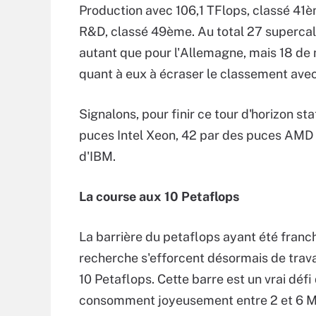
Production avec 106,1 TFlops, classé 41
R&D, classé 49ème. Au total 27 supercalc
autant que pour l'Allemagne, mais 18 de
quant à eux à écraser le classement ave
Signalons, pour finir ce tour d'horizon st
puces Intel Xeon, 42 par des puces AMD
d'IBM.
La course aux 10 Petaflops
La barrière du petaflops ayant été franc
recherche s'efforcent désormais de travai
10 Petaflops. Cette barre est un vrai déf
consomment joyeusement entre 2 et 6 MW d