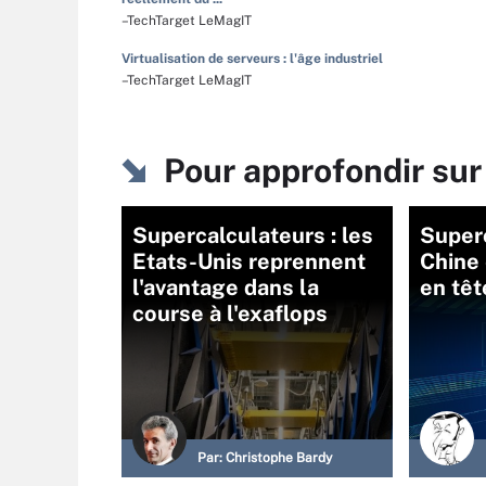
–TechTarget LeMagIT
Virtualisation de serveurs : l'âge industriel
–TechTarget LeMagIT
Pour approfondir sur
Supercalculateurs : les
Superc
Etats-Unis reprennent
Chine
l'avantage dans la
en têt
course à l'exaflops
Par:
Christophe Bardy