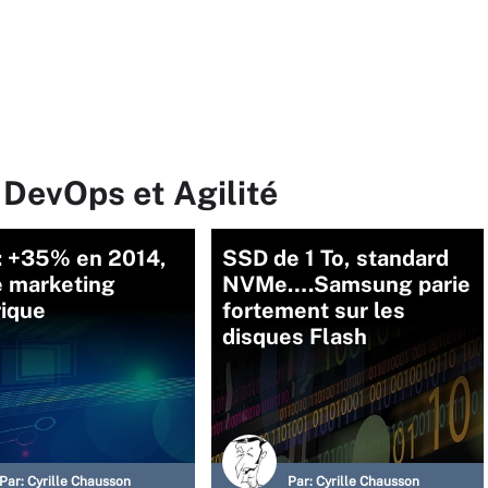
 DevOps et Agilité
 : +35% en 2014,
SSD de 1 To, standard
e marketing
NVMe….Samsung parie
ique
fortement sur les
disques Flash
Par:
Cyrille Chausson
Par:
Cyrille Chausson