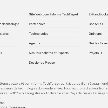
Site Web pour Informa TechTarget
E-Handbook
e déontologie
Partenaires
Conseils IT
listes
Technologies
Opinions
Agenda
Guides Essen
es
Nos Journalistes et Experts
Projets IT
Dossier de Presse
vés,
 2026
, TechTarget