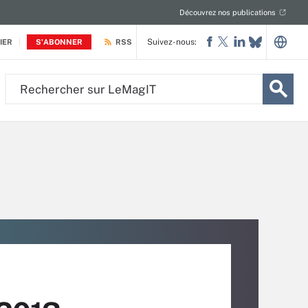
Découvrez nos publications
Suivez-nous:
IER
S'ABONNER
RSS
Rechercher
sur
LeMagIT