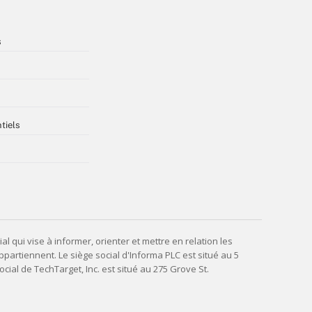
s
tiels