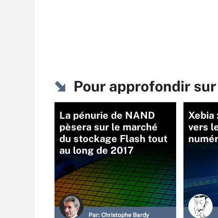
Pour approfondir sur
La pénurie de NAND
Xebia
pèsera sur le marché
vers l
du stockage Flash tout
numér
au long de 2017
Par:
Christophe Bardy