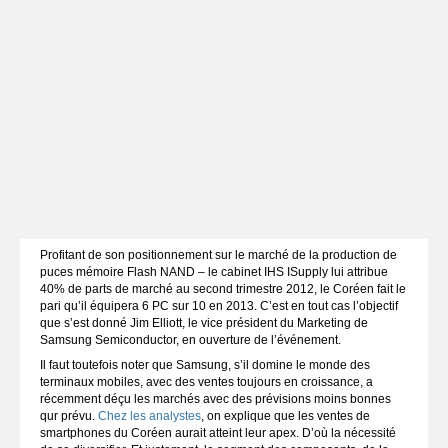
Profitant de son positionnement sur le marché de la production de
puces mémoire Flash NAND – le cabinet IHS ISupply lui attribue
40% de parts de marché au second trimestre 2012, le Coréen fait le
pari qu’il équipera 6 PC sur 10 en 2013. C’est en tout cas l’objectif
que s’est donné Jim Elliott, le vice président du Marketing de
Samsung Semiconductor, en ouverture de l’événement.
Il faut toutefois noter que Samsung, s’il domine le monde des
terminaux mobiles, avec des ventes toujours en croissance, a
récemment déçu les marchés avec des prévisions moins bonnes
qur prévu.
Chez les analystes
, on explique que les ventes de
smartphones du Coréen aurait atteint leur apex. D’où la nécessité