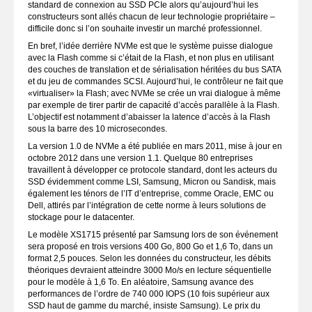
standard de connexion au SSD PCIe alors qu’aujourd’hui les
constructeurs sont allés chacun de leur technologie propriétaire –
difficile donc si l’on souhaite investir un marché professionnel.
En bref, l’idée derrière NVMe est que le système puisse dialogue
avec la Flash comme si c’était de la Flash, et non plus en utilisant
des couches de translation et de sérialisation héritées du bus SATA
et du jeu de commandes SCSI. Aujourd’hui, le contrôleur ne fait que
«virtualiser» la Flash; avec NVMe se crée un vrai dialogue à même
par exemple de tirer partir de capacité d’accès parallèle à la Flash.
L’objectif est notamment d’abaisser la latence d’accès à la Flash
sous la barre des 10 microsecondes.
La version 1.0 de NVMe a été publiée en mars 2011, mise à jour en
octobre 2012 dans une version 1.1. Quelque 80 entreprises
travaillent à développer ce protocole standard, dont les acteurs du
SSD évidemment comme LSI, Samsung, Micron ou Sandisk, mais
également les ténors de l’IT d’entreprise, comme Oracle, EMC ou
Dell, attirés par l’intégration de cette norme à leurs solutions de
stockage pour le datacenter.
Le modèle XS1715 présenté par Samsung lors de son événement
sera proposé en trois versions 400 Go, 800 Go et 1,6 To, dans un
format 2,5 pouces. Selon les données du constructeur, les débits
théoriques devraient atteindre 3000 Mo/s en lecture séquentielle
pour le modèle à 1,6 To. En aléatoire, Samsung avance des
performances de l’ordre de 740 000 IOPS (10 fois supérieur aux
SSD haut de gamme du marché, insiste Samsung). Le prix du