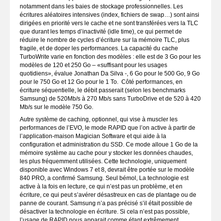
notamment dans les baies de stockage professionnelles. Les
écritures aléatoires intensives (index, fichiers de swap…) sont ainsi
dirigées en priorité vers le cache et ne sont transférées vers la TLC
que durant les temps d’inactivité (idle time), ce qui permet de
réduire le nombre de cycles d’écriture sur la mémoire TLC, plus
fragile, et de doper les performances. La capacité du cache
TurboWrite varie en fonction des modèles : elle est de 3 Go pour les
modèles de 120 et 250 Go – «suffisant pour les usages
quotidiens», évalue Jonathan Da Silva -, 6 Go pour le 500 Go, 9 Go
pour le 750 Go et 12 Go pour le 1 To. Côté performances, en
écriture séquentielle, le débit passerait (selon les benchmarks
Samsung) de 520Mb/s à 270 Mb/s sans TurboDrive et de 520 à 420
Mb/s sur le modèle 750 Go.
Autre système de caching, optionnel, qui vise à muscler les
performances de l’EVO, le mode RAPID que l’on active à partir de
l’application-maison Magician Software et qui aide à la
configuration et administration du SSD. Ce mode alloue 1 Go de la
mémoire système au cache pour y stocker les données chaudes,
les plus fréquemment utilisées. Cette technologie, uniquement
disponible avec Windows 7 et 8, devrait être portée sur le modèle
840 PRO, a confirmé Samsung. Seul bémol, La technologie est
active à la fois en lecture, ce qui n’est pas un problème, et en
écriture, ce qui peut s’avérer désastreux en cas de plantage ou de
panne de courant. Samsung n’a pas précisé s’il était possible de
désactiver la technologie en écriture. Si cela n’est pas possible,
l’usage de RAPID nous apparait comme étant extrêmement