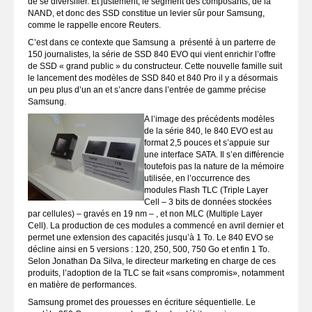
de se diversifier. Et justement, le segment des composants, de la
NAND, et donc des SSD constitue un levier sûr pour Samsung,
comme le rappelle encore Reuters.
C’est dans ce contexte que Samsung a présenté à un parterre de
150 journalistes, la série de SSD 840 EVO qui vient enrichir l’offre
de SSD « grand public » du constructeur. Cette nouvelle famille suit
le lancement des modèles de SSD 840 et 840 Pro il y a désormais
un peu plus d’un an et s’ancre dans l’entrée de gamme précise
Samsung.
A l’image des précédents modèles
de la série 840, le 840 EVO est au
format 2,5 pouces et s’appuie sur
une interface SATA. Il s’en différencie
toutefois pas la nature de la mémoire
utilisée, en l’occurrence des
modules Flash TLC (Triple Layer
Cell – 3 bits de données stockées
par cellules) – gravés en 19 nm – , et non MLC (Multiple Layer
Cell). La production de ces modules a commencé en avril dernier et
permet une extension des capacités jusqu’à 1 To. Le 840 EVO se
décline ainsi en 5 versions : 120, 250, 500, 750 Go et enfin 1 To.
Selon Jonathan Da Silva, le directeur marketing en charge de ces
produits, l’adoption de la TLC se fait «sans compromis», notamment
en matière de performances.
Samsung promet des prouesses en écriture séquentielle. Le