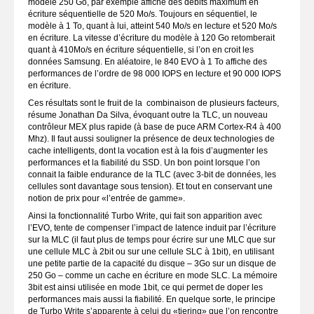
modèle 250 Go, par exemple affiche des débits maximum en
écriture séquentielle de 520 Mo/s. Toujours en séquentiel, le
modèle à 1 To, quant à lui, atteint 540 Mo/s en lecture et 520 Mo/s
en écriture. La vitesse d’écriture du modèle à 120 Go retomberait
quant à 410Mo/s en écriture séquentielle, si l’on en croit les
données Samsung. En aléatoire, le 840 EVO à 1 To affiche des
performances de l’ordre de 98 000 IOPS en lecture et 90 000 IOPS
en écriture.
Ces résultats sont le fruit de la combinaison de plusieurs facteurs,
résume Jonathan Da Silva, évoquant outre la TLC, un nouveau
contrôleur MEX plus rapide (à base de puce ARM Cortex-R4 à 400
Mhz). Il faut aussi souligner la présence de deux technologies de
cache intelligents, dont la vocation est à la fois d’augmenter les
performances et la fiabilité du SSD. Un bon point lorsque l’on
connait la faible endurance de la TLC (avec 3-bit de données, les
cellules sont davantage sous tension). Et tout en conservant une
notion de prix pour «l’entrée de gamme».
Ainsi la fonctionnalité Turbo Write, qui fait son apparition avec
l’EVO, tente de compenser l’impact de latence induit par l’écriture
sur la MLC (il faut plus de temps pour écrire sur une MLC que sur
une cellule MLC à 2bit ou sur une cellule SLC à 1bit), en utilisant
une petite partie de la capacité du disque – 3Go sur un disque de
250 Go – comme un cache en écriture en mode SLC. La mémoire
3bit est ainsi utilisée en mode 1bit, ce qui permet de doper les
performances mais aussi la fiabilité. En quelque sorte, le principe
de Turbo Write s’apparente à celui du «tiering» que l’on rencontre