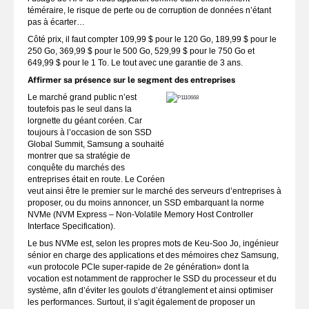
téméraire, le risque de perte ou de corruption de données n’étant
pas à écarter…
Côté prix, il faut compter 109,99 $ pour le 120 Go, 189,99 $ pour le
250 Go, 369,99 $ pour le 500 Go, 529,99 $ pour le 750 Go et
649,99 $ pour le 1 To. Le tout avec une garantie de 3 ans.
Affirmer sa présence sur le segment des entreprises
Le marché grand public n’est
toutefois pas le seul dans la
lorgnette du géant coréen. Car
toujours à l’occasion de son SSD
Global Summit, Samsung a souhaité
montrer que sa stratégie de
conquête du marchés des
entreprises était en route. Le Coréen
veut ainsi être le premier sur le marché des serveurs d’entreprises à
proposer, ou du moins annoncer, un SSD embarquant la norme
NVMe (NVM Express – Non-Volatile Memory Host Controller
Interface Specification).
Le bus NVMe est, selon les propres mots de Keu-Soo Jo, ingénieur
sénior en charge des applications et des mémoires chez Samsung,
«un protocole PCIe super-rapide de 2e génération» dont la
vocation est notamment de rapprocher le SSD du processeur et du
système, afin d’éviter les goulots d’étranglement et ainsi optimiser
les performances. Surtout, il s’agit également de proposer un