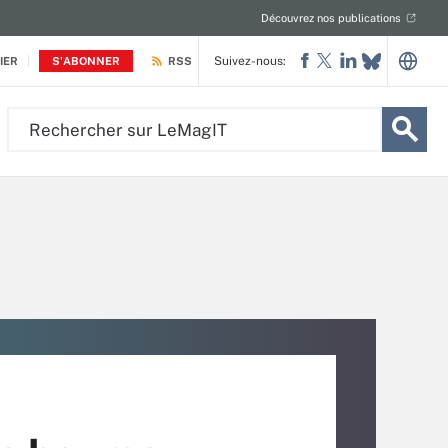
Découvrez nos publications
Suivez-nous:
IER
S'ABONNER
RSS
Rechercher
sur
LeMagIT