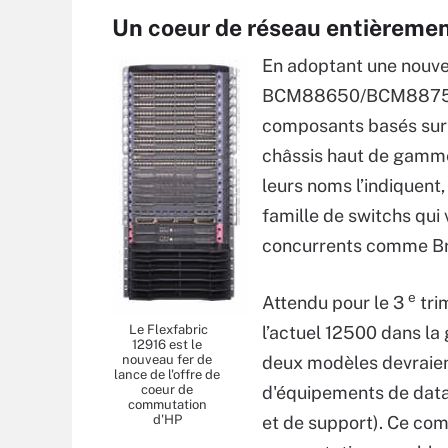
Un coeur de réseau entièreme
En adoptant une nouvel
BCM88650/BCM88750 de
composants basés sur 
châssis haut de gamme
leurs noms l’indiquen
famille de switchs qui
concurrents comme Bro
e
Attendu pour le 3
tri
Le Flexfabric
l’actuel 12500 dans la
12916 est le
nouveau fer de
deux modèles devraient
lance de l'offre de
coeur de
d'équipements de datac
commutation
d'HP
et de support). Ce co