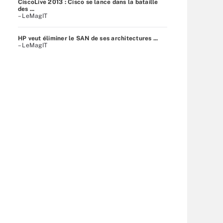
CiscoLive 2013 : Cisco se lance dans la bataille
des ...
– LeMagIT
HP veut éliminer le SAN de ses architectures ...
– LeMagIT