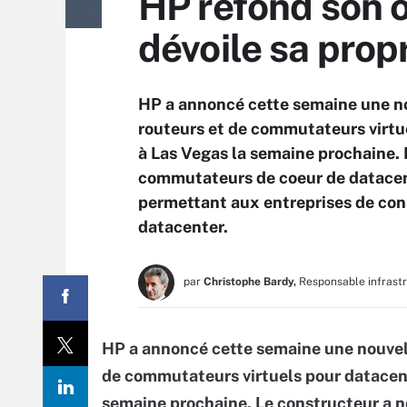
HP refond son o
dévoile sa propr
HP a annoncé cette semaine une no
routeurs et de commutateurs virtue
à Las Vegas la semaine prochaine.
commutateurs de coeur de datacent
permettant aux entreprises de const
datacenter.
par
Christophe Bardy,
Responsable infrast
HP a annoncé cette semaine une nouvel
de commutateurs virtuels pour datacent
semaine prochaine. Le constructeur a