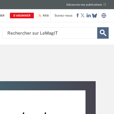
Découvrez nos publications
Suivez-nous:
IER
S'ABONNER
RSS
Rechercher
sur
LeMagIT