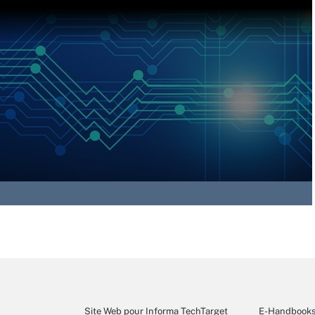
Site Web pour Informa TechTarget
E-Handbook