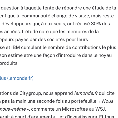
 question à laquelle tente de répondre une étude de la
nt que la communauté change de visage, mais reste
 développeurs qui, à eux seuls, ont réalisé 30% des
es années. L'étude note que les membres de la
eurs payés par des sociétés pour leurs
use et IBM cumulent le nombre de contributions le plus
on estime être une façon d'introduire dans le noyau
produits.
lus (lemonde.fr)
lations de Citygroup, nous apprend
lemonde.fr
qui cite
a pas la main une seconde fois au portefeuille. «
Nous
ur nous-même
», commente un Microsoftee au WSJ.
rait à court d'arguments... et d'investisseurs. Et tous