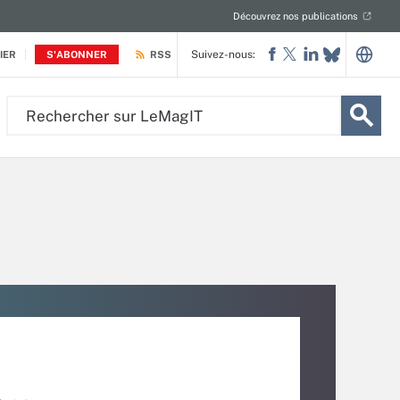
Découvrez nos publications
Suivez-nous:
IER
S'ABONNER
RSS
Rechercher
sur
LeMagIT