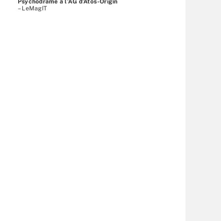
Psychodrame à l’AG d’Atos-Origin
– LeMagIT