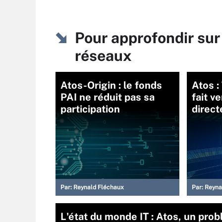
Pour approfondir sur
réseaux
Atos-Origin : le fonds
Atos :
PAI ne réduit pas sa
fait v
participation
direct
Par:
Reynald Fléchaux
Par:
Reyna
L'état du monde IT : Atos, un pro