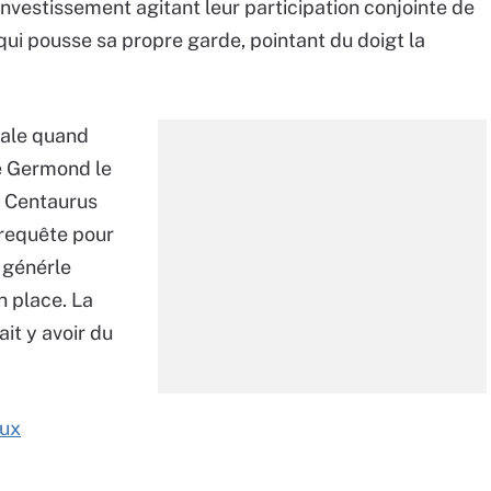
'investissement agitant leur participation conjointe de
qui pousse sa propre garde, pointant du doigt la
rale quand
pe Germond le
t Centaurus
 requête pour
 générle
n place. La
ait y avoir du
nux