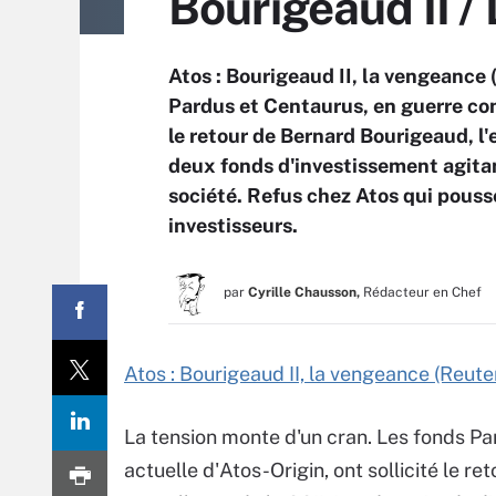
Bourigeaud II / 
Atos : Bourigeaud II, la vengeance
Pardus et Centaurus, en guerre cont
le retour de Bernard Bourigeaud, l'e
deux fonds d'investissement agitan
société. Refus chez Atos qui pouss
investisseurs.
par
Cyrille Chausson,
Rédacteur en Chef
Atos : Bourigeaud II, la vengeance (Reute
La tension monte d'un cran. Les fonds Par
actuelle d'Atos-Origin, ont sollicité le r