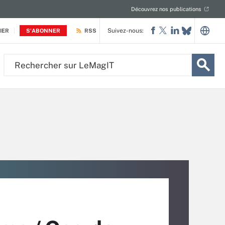
Découvrez nos publications
Suivez-nous:
IER
S'ABONNER
RSS
Rechercher
sur
LeMagIT