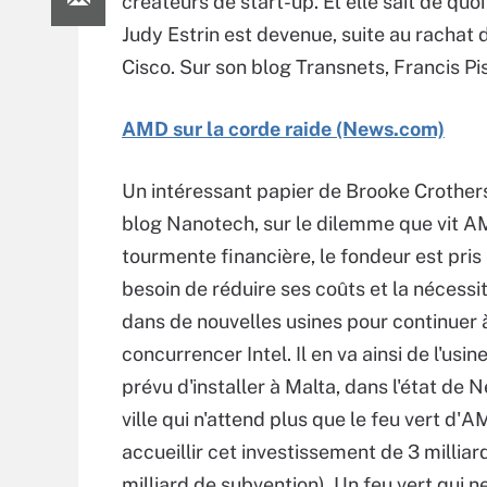
créateurs de start-up. Et elle sait de quoi
Judy Estrin est devenue, suite au rachat 
Cisco. Sur son blog Transnets, Francis Pi
AMD sur la corde raide (News.com)
Un intéressant papier de Brooke Crothers,
blog Nanotech, sur le dilemme que vit A
tourmente financière, le fondeur est pris
besoin de réduire ses coûts et la nécessit
dans de nouvelles usines pour continuer 
concurrencer Intel. Il en va ainsi de l'usi
prévu d'installer à Malta, dans l'état de 
ville qui n'attend plus que le feu vert d'
accueillir cet investissement de 3 milliar
milliard de subvention). Un feu vert qui ne