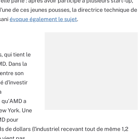
 elle parle : après avoir participé à plusieurs start-up,
d'une de ces jeunes pousses, la directrice technique de
sani
évoque également le sujet
.
 qui tient le
MD. Dans la
 entre son
é d'investir
à
ne qu'AMD a
New York. Une
AMD pour
ds de dollars (l'industriel recevant tout de même 1,2
 vient pas.