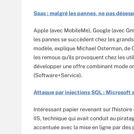
Saas : malgré les pannes, ne pas désesp
Apple (avec MobileMe), Google (avec Gma
les pannes se succèdent chez les grands 
modèle, explique Michael Osterman, de Os
les remous qu'ils provoquent chez les uti
développer une offre combinant mode onlin
(Software+Service).
Attaque par injections SQL : Microsoft s'
Intéressant papier revenant sur l'histoir
IIS, technique qui avait conduit au pirat
accentuée avec la mise en ligne par des 