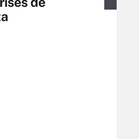
rises de
ta