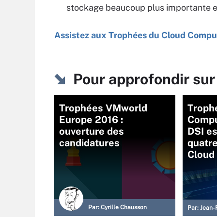
stockage beaucoup plus importante et j
Assistez aux Trophées du Cloud Comput
Pour approfondir sur
Trophées VMworld
Troph
Europe 2016 :
Comput
ouverture des
DSI es
candidatures
quatre
Cloud
Par:
Cyrille Chausson
Par:
Jean-