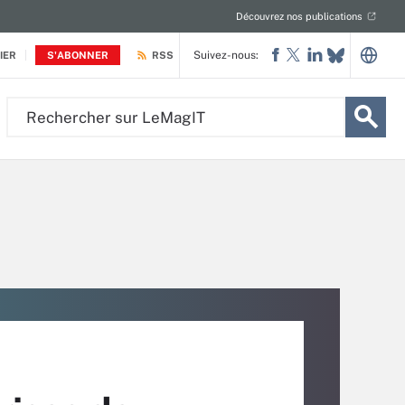
Découvrez nos publications
Suivez-nous:
IER
S'ABONNER
RSS
Rechercher
sur
LeMagIT