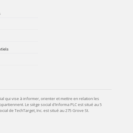
s
tiels