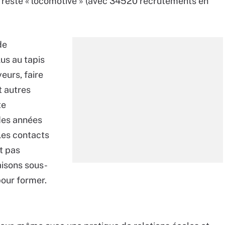
i reste « locomotive » (avec 34520 recrutements en
de
lus au tapis
eurs, faire
t autres
te
 des années
les contacts
t pas
aisons sous-
pour former.