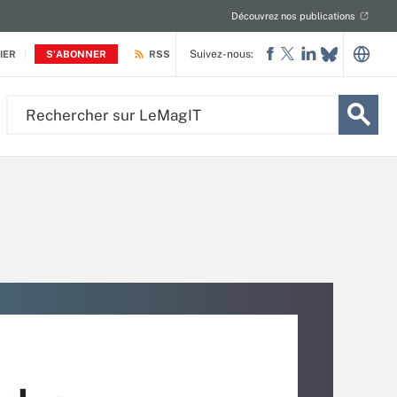
Découvrez nos publications
Suivez-nous:
IER
S'ABONNER
RSS
Rechercher
sur
LeMagIT